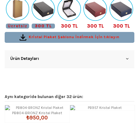
300 TL
300 TL
300 TL
Ücretsiz
300 TL
Krİstal Plaket Şablonu İndİrmek İçİn tıklayın
Ürün Detayları
Aynı kategoride bulunan diğer 32 ürün:
PB804-BRONZ Kristal Plaket
₺950,00