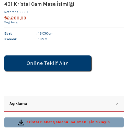
431 Kristal Cam Masa İsimliği
Referans
2228
₺2.200,00
Vergi hariç
Ebat
: 16X30cm
Kalınlık
: 16MM
Online Teklif Alın
Açıklama
Krİstal Plaket Şablonu İndİrmek İçİn tıklayın