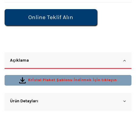
Online Teklif Alın
Açıklama
Krİstal Plaket Şablonu İndİrmek İçİn tıklayın
Ürün Detayları