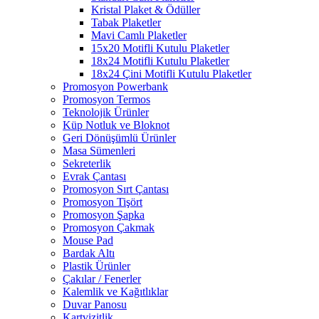
Kristal Plaket & Ödüller
Tabak Plaketler
Mavi Camlı Plaketler
15x20 Motifli Kutulu Plaketler
18x24 Motifli Kutulu Plaketler
18x24 Çini Motifli Kutulu Plaketler
Promosyon Powerbank
Promosyon Termos
Teknolojik Ürünler
Küp Notluk ve Bloknot
Geri Dönüşümlü Ürünler
Masa Sümenleri
Sekreterlik
Evrak Çantası
Promosyon Sırt Çantası
Promosyon Tişört
Promosyon Şapka
Promosyon Çakmak
Mouse Pad
Bardak Altı
Plastik Ürünler
Çakılar / Fenerler
Kalemlik ve Kağıtlıklar
Duvar Panosu
Kartvizitlik