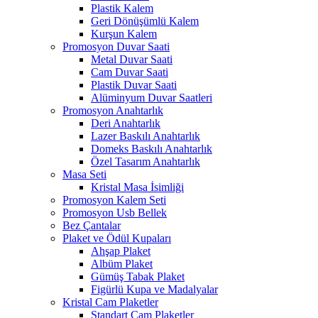
Plastik Kalem
Geri Dönüşümlü Kalem
Kurşun Kalem
Promosyon Duvar Saati
Metal Duvar Saati
Cam Duvar Saati
Plastik Duvar Saati
Alüminyum Duvar Saatleri
Promosyon Anahtarlık
Deri Anahtarlık
Lazer Baskılı Anahtarlık
Domeks Baskılı Anahtarlık
Özel Tasarım Anahtarlık
Masa Seti
Kristal Masa İsimliği
Promosyon Kalem Seti
Promosyon Usb Bellek
Bez Çantalar
Plaket ve Ödül Kupaları
Ahşap Plaket
Albüm Plaket
Gümüş Tabak Plaket
Figürlü Kupa ve Madalyalar
Kristal Cam Plaketler
Standart Cam Plaketler