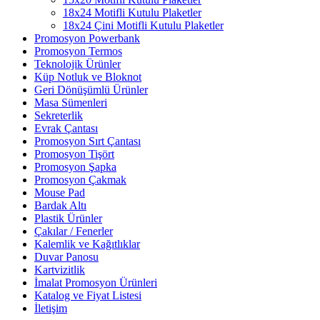
18x24 Motifli Kutulu Plaketler
18x24 Çini Motifli Kutulu Plaketler
Promosyon Powerbank
Promosyon Termos
Teknolojik Ürünler
Küp Notluk ve Bloknot
Geri Dönüşümlü Ürünler
Masa Sümenleri
Sekreterlik
Evrak Çantası
Promosyon Sırt Çantası
Promosyon Tişört
Promosyon Şapka
Promosyon Çakmak
Mouse Pad
Bardak Altı
Plastik Ürünler
Çakılar / Fenerler
Kalemlik ve Kağıtlıklar
Duvar Panosu
Kartvizitlik
İmalat Promosyon Ürünleri
Katalog ve Fiyat Listesi
İletişim