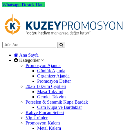
Whatsapp Destek Hattı
Ana Sayfa
Kategoriler
Promosyon Ajanda
Günlük Ajanda
Organizer Ajanda
Promosyon Defter
2026 Takvim Çeşitleri
Masa Takvimi
Gemici Takvim
Porselen & Seramik Kupa Bardak
Cam Kupa ve Bardaklar
Kahve Fincan Setleri
Vip Ürünler
Promosyon Kalem
Metal Kalem