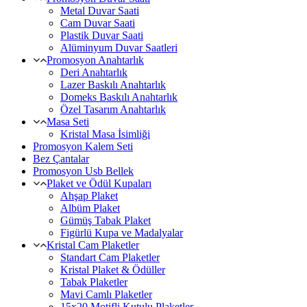
Metal Duvar Saati
Cam Duvar Saati
Plastik Duvar Saati
Alüminyum Duvar Saatleri
Promosyon Anahtarlık
Deri Anahtarlık
Lazer Baskılı Anahtarlık
Domeks Baskılı Anahtarlık
Özel Tasarım Anahtarlık
Masa Seti
Kristal Masa İsimliği
Promosyon Kalem Seti
Bez Çantalar
Promosyon Usb Bellek
Plaket ve Ödül Kupaları
Ahşap Plaket
Albüm Plaket
Gümüş Tabak Plaket
Figürlü Kupa ve Madalyalar
Kristal Cam Plaketler
Standart Cam Plaketler
Kristal Plaket & Ödüller
Tabak Plaketler
Mavi Camlı Plaketler
15x20 Motifli Kutulu Plaketler