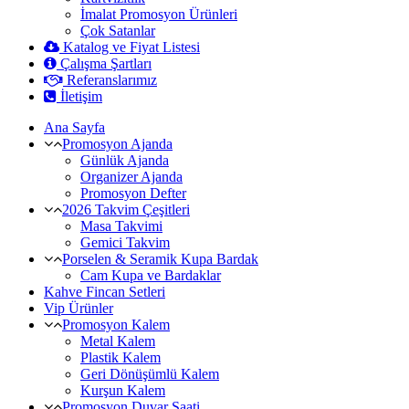
İmalat Promosyon Ürünleri
Çok Satanlar
Katalog ve Fiyat Listesi
Çalışma Şartları
Referanslarımız
İletişim
Ana Sayfa
Promosyon Ajanda
Günlük Ajanda
Organizer Ajanda
Promosyon Defter
2026 Takvim Çeşitleri
Masa Takvimi
Gemici Takvim
Porselen & Seramik Kupa Bardak
Cam Kupa ve Bardaklar
Kahve Fincan Setleri
Vip Ürünler
Promosyon Kalem
Metal Kalem
Plastik Kalem
Geri Dönüşümlü Kalem
Kurşun Kalem
Promosyon Duvar Saati