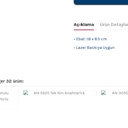
Açıklama
Ürün Detayla
• Ebat: 1.8 x 8.5 cm
• Lazer Baskıya Uygun
er 32 ürün:
utulu