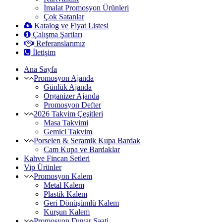
İmalat Promosyon Ürünleri
Çok Satanlar
Katalog ve Fiyat Listesi
Çalışma Şartları
Referanslarımız
İletişim
Ana Sayfa
Promosyon Ajanda
Günlük Ajanda
Organizer Ajanda
Promosyon Defter
2026 Takvim Çeşitleri
Masa Takvimi
Gemici Takvim
Porselen & Seramik Kupa Bardak
Cam Kupa ve Bardaklar
Kahve Fincan Setleri
Vip Ürünler
Promosyon Kalem
Metal Kalem
Plastik Kalem
Geri Dönüşümlü Kalem
Kurşun Kalem
Promosyon Duvar Saati