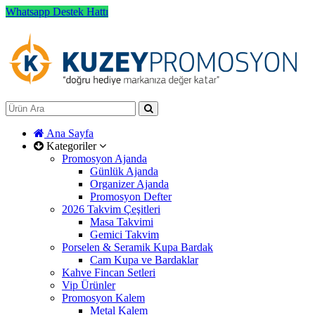
Whatsapp Destek Hattı
Ana Sayfa
Kategoriler
Promosyon Ajanda
Günlük Ajanda
Organizer Ajanda
Promosyon Defter
2026 Takvim Çeşitleri
Masa Takvimi
Gemici Takvim
Porselen & Seramik Kupa Bardak
Cam Kupa ve Bardaklar
Kahve Fincan Setleri
Vip Ürünler
Promosyon Kalem
Metal Kalem