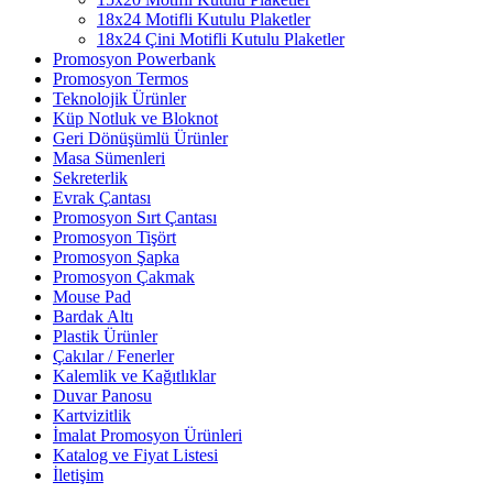
18x24 Motifli Kutulu Plaketler
18x24 Çini Motifli Kutulu Plaketler
Promosyon Powerbank
Promosyon Termos
Teknolojik Ürünler
Küp Notluk ve Bloknot
Geri Dönüşümlü Ürünler
Masa Sümenleri
Sekreterlik
Evrak Çantası
Promosyon Sırt Çantası
Promosyon Tişört
Promosyon Şapka
Promosyon Çakmak
Mouse Pad
Bardak Altı
Plastik Ürünler
Çakılar / Fenerler
Kalemlik ve Kağıtlıklar
Duvar Panosu
Kartvizitlik
İmalat Promosyon Ürünleri
Katalog ve Fiyat Listesi
İletişim