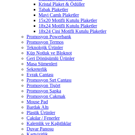
Kristal Plaket & Ödüller
Tabak Plaketler
Mavi Camlı Plaketler
15x20 Motifli Kutulu Plaketler
18x24 Motifli Kutulu Plaketler
18x24 Çini Motifli Kutulu Plaketler
Promosyon Powerbank
Promosyon Termos
Teknolojik Ürünler
Küp Notluk ve Bloknot
Geri Dönüşümlü Ürünler
Masa Sümenleri
Sekreterlik
Evrak Çantası
Promosyon Sırt Çantası
Promosyon Tişört
Promosyon Şapka
Promosyon Çakmak
Mouse Pad
Bardak Altı
Plastik Ürünler
Çakılar / Fenerler
Kalemlik ve Kağıtlıklar
Duvar Panosu
Kartvizitlik