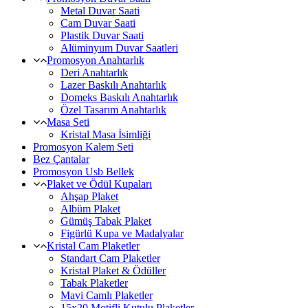
Metal Duvar Saati
Cam Duvar Saati
Plastik Duvar Saati
Alüminyum Duvar Saatleri
Promosyon Anahtarlık
Deri Anahtarlık
Lazer Baskılı Anahtarlık
Domeks Baskılı Anahtarlık
Özel Tasarım Anahtarlık
Masa Seti
Kristal Masa İsimliği
Promosyon Kalem Seti
Bez Çantalar
Promosyon Usb Bellek
Plaket ve Ödül Kupaları
Ahşap Plaket
Albüm Plaket
Gümüş Tabak Plaket
Figürlü Kupa ve Madalyalar
Kristal Cam Plaketler
Standart Cam Plaketler
Kristal Plaket & Ödüller
Tabak Plaketler
Mavi Camlı Plaketler
15x20 Motifli Kutulu Plaketler