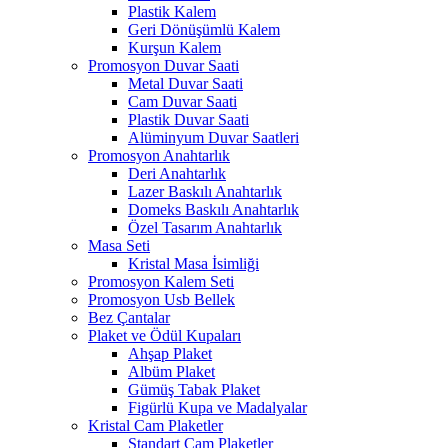
Plastik Kalem
Geri Dönüşümlü Kalem
Kurşun Kalem
Promosyon Duvar Saati
Metal Duvar Saati
Cam Duvar Saati
Plastik Duvar Saati
Alüminyum Duvar Saatleri
Promosyon Anahtarlık
Deri Anahtarlık
Lazer Baskılı Anahtarlık
Domeks Baskılı Anahtarlık
Özel Tasarım Anahtarlık
Masa Seti
Kristal Masa İsimliği
Promosyon Kalem Seti
Promosyon Usb Bellek
Bez Çantalar
Plaket ve Ödül Kupaları
Ahşap Plaket
Albüm Plaket
Gümüş Tabak Plaket
Figürlü Kupa ve Madalyalar
Kristal Cam Plaketler
Standart Cam Plaketler