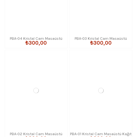
PBA-04 Kristal Cam Masaüstü
PBA-03 Kristal Cam Masaüstü
₺300,00
₺300,00
Kağıt Ağırlığı
Kağıt Ağırlığı
PBA-02 Kristal Cam Masaüstü
PBA-01 Kristal Cam Masaüstü Kağıt