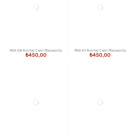
PBA-08 Kristal Cam Masaüstü
PBA-07 Kristal Cam Masaüstü
₺450,00
₺450,00
Kağıt Ağırlığı
Kağıt Ağırlığı