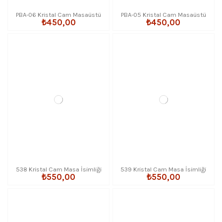
PBA-06 Kristal Cam Masaüstü
PBA-05 Kristal Cam Masaüstü
₺450,00
₺450,00
Kağıt Ağırlığı
Kağıt Ağırlığı
538 Kristal Cam Masa İsimliği
539 Kristal Cam Masa İsimliği
₺550,00
₺550,00