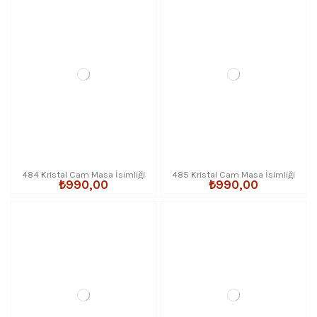
484 Kristal Cam Masa İsimliği
485 Kristal Cam Masa İsimliği
₺990,00
₺990,00