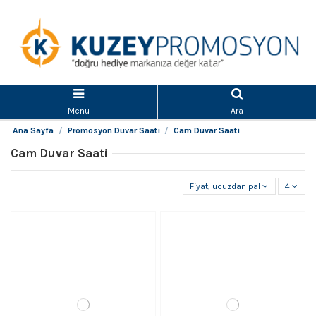
Menu
Ara
Ana Sayfa
Promosyon Duvar Saati
Cam Duvar Saati
Cam Duvar Saati
Fiyat, ucuzdan pahalıya
4