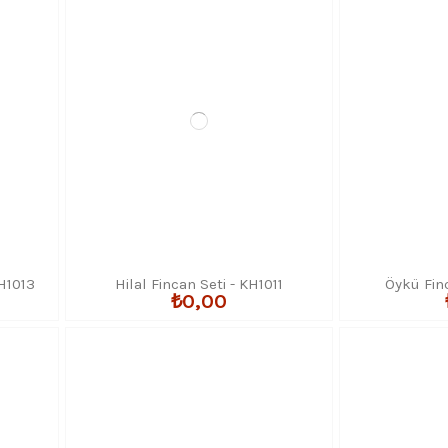
şünüldüğünde, her kahve sunumunda markanızın hatırlatılması son derece d
.
, önemli toplantılar öncesinde iş ortaklarına sunumda, açılış ve yıl dönü
kahve fincan seti her zaman doğru seçimdir.
isi
 85 parçalı ofis servislerine kadar her bütçeye uygun
52 farklı model
ye
fiyat listesi ve katalog için web sitemizi inceleyebilir,
WhatsApp hattımızd
KH1013
Hilal Fincan Seti - KH1011
Öykü Fin
₺0,00