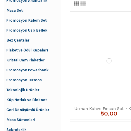
Promosyon Anahtarlık
Rüya, Öykü, Hilal ve Efsun gibi ö
Masa Seti
6'lı Fincan Takımları ve Tam S
fonksiyonellikleriyle öne çıkar. 
Promosyon Kalem Seti
Cezveli Fincan Setleri
, kahve d
Promosyon Usb Bellek
modelleri özel kutularıyla birli
Bez Çantalar
Ahşap Kutulu Fincan Takımları
bırakan özel tasarımlardır.
Plaket ve Ödül Kupaları
Osmanlı ve Geleneksel Tasarı
Kristal Cam Plaketler
de yurt dışı misafirler için kusu
Ofis İkram Setleri
, Klas ve Tre
Promosyon Powerbank
Promosyon Termos
Logo Baskı ile Kurumsal Kim
Teknolojik Ürünler
Logo baskılı kahve fincan seti
logosunu, sloganını veya özel ta
Küp Notluk ve Bloknot
edilmektedir. Set kutuları üzer
kimliğinizi yansıtır.
Urman Kahve Fincan Seti - 
Geri Dönüşümlü Ürünler
₺0,00
Masa Sümenleri
Kahve Fincan Seti Neden En
Kahve fincan seti, alıcısının he
Sekreterlik