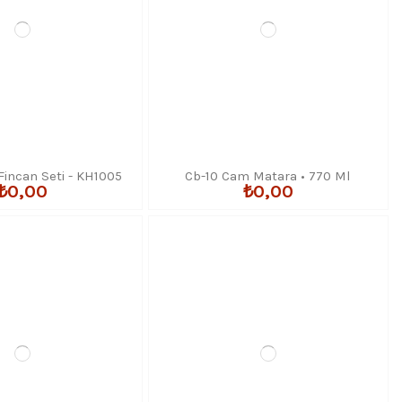
incan Seti - KH1005
Cb-10 Cam Matara • 770 Ml
₺0,00
₺0,00