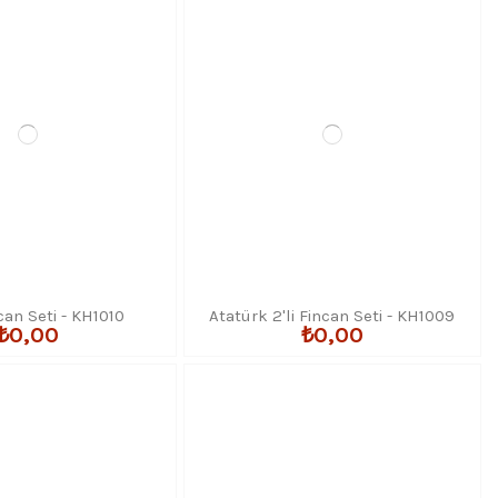
eğerli bir iletişim fırsatı sunar. Tek bir hediyeyle hem kişisel
mü kutlamalarında, VIP müşteri ilişkileri yönetiminde ve fuar ve
r almaktadır. Tüm modeller baskılı veya baskısız olarak toptan
an (0553 689 39 10)
veya
0212 589 39 10
numarasından kolayca
can Seti - KH1010
Atatürk 2'li Fincan Seti - KH1009
₺0,00
₺0,00