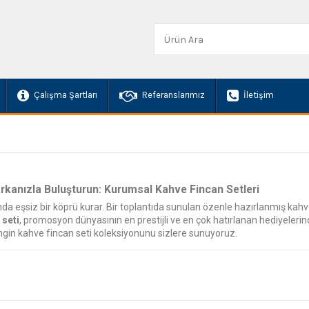
Çalışma Şartları
Referanslarımız
İletişim
arkanızla Buluşturun: Kurumsal Kahve Fincan Setleri
da eşsiz bir köprü kurar. Bir toplantıda sunulan özenle hazırlanmış kahve,
 seti
, promosyon dünyasının en prestijli ve en çok hatırlanan hediyele
ngin kahve fincan seti koleksiyonunu sizlere sunuyoruz.
er İhtiyaca Uygun Model
e setlerinden kurumsal ofislere özel 85 parçalı ikram servislerine kadar
iyaretlerinde, müşteri hediyelerinde ve özel günlerde sunulmak üzere tas