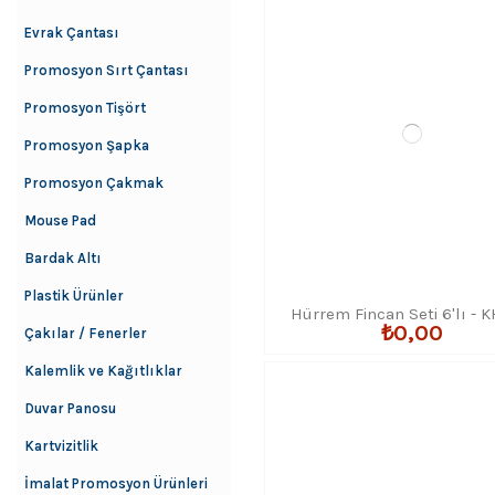
toplumsal hayatımızdaki yeri dü
Evrak Çantası
hem de kurumsal bağ kurarsınız
Yıl sonu ve bayram hediyelerinde
Promosyon Sırt Çantası
kongre katılımcı hediyelerinde 
Promosyon Tişört
Toptan Sipariş ve Fiyat Bilg
Promosyon Şapka
Koleksiyonumuzda 2'li setlerden
Promosyon Çakmak
fiyatıyla temin edilebilir. Güncel 
teklif alabilirsiniz.
Mouse Pad
Bardak Altı
Plastik Ürünler
Hürrem Fincan Seti 6'lı - 
₺0,00
Çakılar / Fenerler
Kalemlik ve Kağıtlıklar
Duvar Panosu
Kartvizitlik
İmalat Promosyon Ürünleri