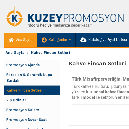
Ana Sayfa
Kategoriler
Katalog ve Fiyat Listesi
Ana Sayfa
Kahve Fincan Setleri
Kahve Fincan Setleri
Promosyon Ajanda
Porselen & Seramik Kupa
Türk Misafirperverliğini M
Bardak
Türk kahvesi kültürü, iş dünyasın
Kahve Fincan Setleri
yüzden
kurumsal kahve fincan
farklı model
ile sektörün en ze
Vip Ürünler
Promosyon Kalem
Koleksiyonun Zenginliği: H
Ürün yelpazemiz, sade 2'li hediy
Promosyon Duvar Saati
2'li Kahve Fincan Setleri
, iş z