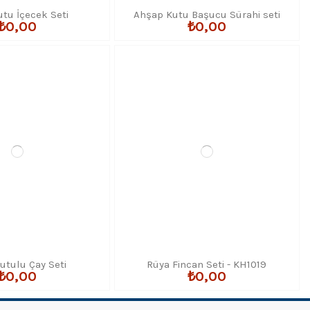
utu İçecek Seti
Ahşap Kutu Başucu Sürahi seti
₺0,00
₺0,00
utulu Çay Seti
Rüya Fincan Seti - KH1019
₺0,00
₺0,00