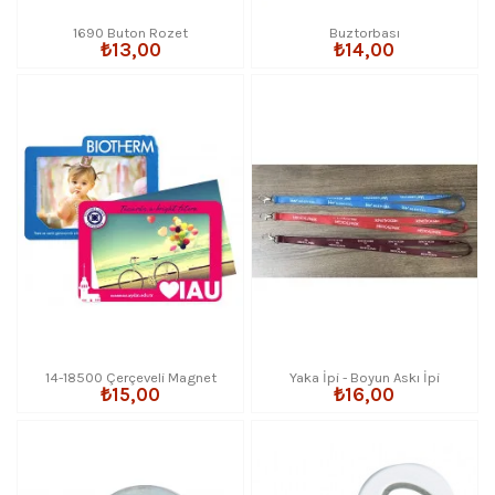
1690 Buton Rozet
Buztorbası
₺13,00
₺14,00
14-18500 Çerçeveli Magnet
Yaka İpi - Boyun Askı İpi
₺15,00
₺16,00