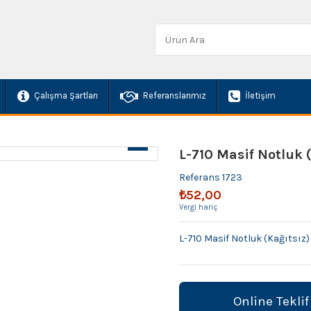
Çalışma Şartları
Referanslarımız
İletişim
L-710 Masif Notluk 
Referans
1723
₺52,00
Vergi hariç
L-710 Masif Notluk (Kağıtsız)
Online Teklif