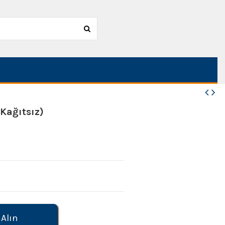
(Kağıtsız)
 Alın