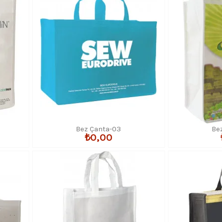
Bez Çanta-03
Be
₺0,00