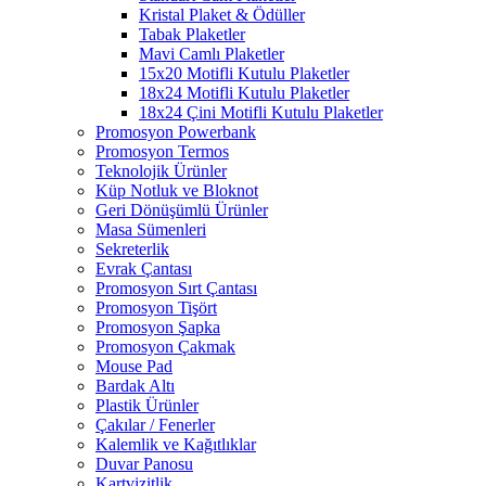
Kristal Plaket & Ödüller
Tabak Plaketler
Mavi Camlı Plaketler
15x20 Motifli Kutulu Plaketler
18x24 Motifli Kutulu Plaketler
18x24 Çini Motifli Kutulu Plaketler
Promosyon Powerbank
Promosyon Termos
Teknolojik Ürünler
Küp Notluk ve Bloknot
Geri Dönüşümlü Ürünler
Masa Sümenleri
Sekreterlik
Evrak Çantası
Promosyon Sırt Çantası
Promosyon Tişört
Promosyon Şapka
Promosyon Çakmak
Mouse Pad
Bardak Altı
Plastik Ürünler
Çakılar / Fenerler
Kalemlik ve Kağıtlıklar
Duvar Panosu
Kartvizitlik