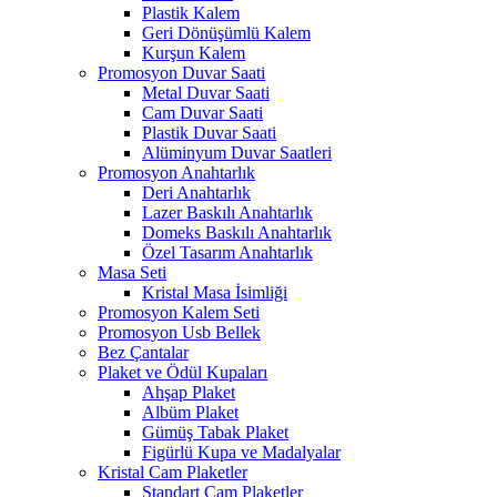
Plastik Kalem
Geri Dönüşümlü Kalem
Kurşun Kalem
Promosyon Duvar Saati
Metal Duvar Saati
Cam Duvar Saati
Plastik Duvar Saati
Alüminyum Duvar Saatleri
Promosyon Anahtarlık
Deri Anahtarlık
Lazer Baskılı Anahtarlık
Domeks Baskılı Anahtarlık
Özel Tasarım Anahtarlık
Masa Seti
Kristal Masa İsimliği
Promosyon Kalem Seti
Promosyon Usb Bellek
Bez Çantalar
Plaket ve Ödül Kupaları
Ahşap Plaket
Albüm Plaket
Gümüş Tabak Plaket
Figürlü Kupa ve Madalyalar
Kristal Cam Plaketler
Standart Cam Plaketler