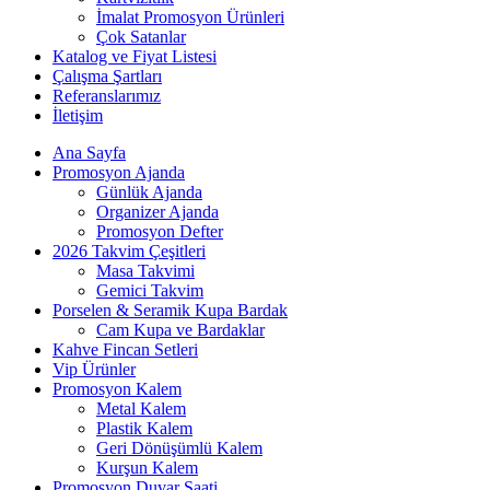
İmalat Promosyon Ürünleri
Çok Satanlar
Katalog ve Fiyat Listesi
Çalışma Şartları
Referanslarımız
İletişim
Ana Sayfa
Promosyon Ajanda
Günlük Ajanda
Organizer Ajanda
Promosyon Defter
2026 Takvim Çeşitleri
Masa Takvimi
Gemici Takvim
Porselen & Seramik Kupa Bardak
Cam Kupa ve Bardaklar
Kahve Fincan Setleri
Vip Ürünler
Promosyon Kalem
Metal Kalem
Plastik Kalem
Geri Dönüşümlü Kalem
Kurşun Kalem
Promosyon Duvar Saati