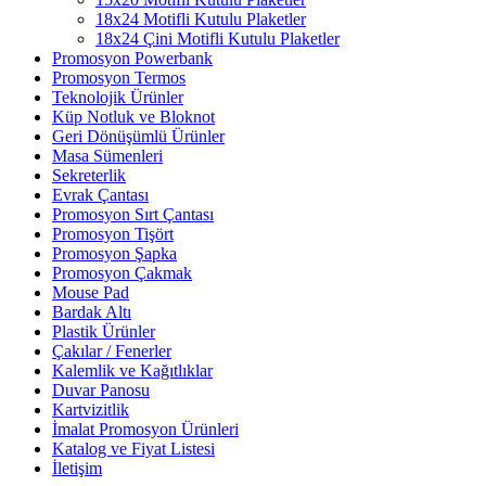
18x24 Motifli Kutulu Plaketler
18x24 Çini Motifli Kutulu Plaketler
Promosyon Powerbank
Promosyon Termos
Teknolojik Ürünler
Küp Notluk ve Bloknot
Geri Dönüşümlü Ürünler
Masa Sümenleri
Sekreterlik
Evrak Çantası
Promosyon Sırt Çantası
Promosyon Tişört
Promosyon Şapka
Promosyon Çakmak
Mouse Pad
Bardak Altı
Plastik Ürünler
Çakılar / Fenerler
Kalemlik ve Kağıtlıklar
Duvar Panosu
Kartvizitlik
İmalat Promosyon Ürünleri
Katalog ve Fiyat Listesi
İletişim