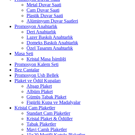
Metal Duvar Saati
Cam Duvar Saati
Plastik Duvar Saati
Alüminyum Duvar Saatleri
Promosyon Anahtarlık
Deri Anahtarlık
Lazer Baskılı Anahtarlık
Domeks Baskılı Anahtarlık
Özel Tasarım Anahtarlık
Masa Seti
Kristal Masa İsimliği
Promosyon Kalem Seti
Bez Çantalar
Promosyon Usb Bellek
Plaket ve Ödül Kupaları
Ahşap Plaket
Albüm Plaket
Gümüş Tabak Plaket
Figürlü Kupa ve Madalyalar
Kristal Cam Plaketler
Standart Cam Plaketler
Kristal Plaket & Ödüller
Tabak Plaketler
Mavi Camlı Plaketler
15x20 Motifli Kutulu Plaketler