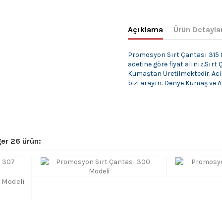
Açıklama
Ürün Detayla
Promosyon Sırt Çantası 315 M
adetine göre fiyat alınız.Sır
Kumaştan Üretilmektedir. Ac
bizi arayın. Denye Kumaş ve Ast
er 26 ürün:
 Modeli