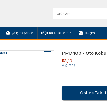
Çalışma Şartları
Referanslarımız
İletişim
14-17400 - Oto Kok
₺3,10
Vergi hariç
Online Teklif