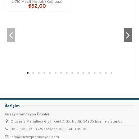
L-710 Masif Notluk (Kağıtsız)
₺52,00
İletişim
Kuzey Promosyon Ürünleri
Oruçreis Mahallesi Giyimkent 7. Sk. No:18, 34235 Esenler/İstanbul
0212 589 39 10 • Whatsapp 0553 689 39 10
info@kuzeypromosyon.com