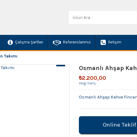
Çalışma Şartları
Referanslarımız
İletişim
n Takımı
Osmanlı Ahşap Kah
₺2.200,00
Vergi hariç
Osmanlı Ahşap Kahve Fincan
Online Teklif