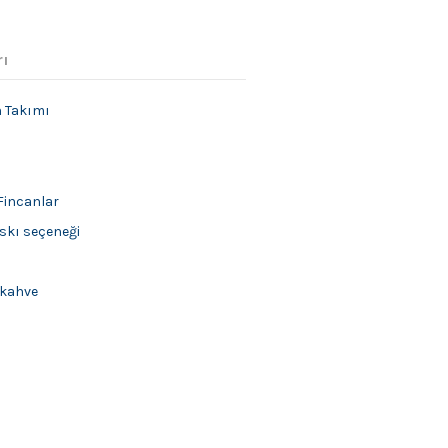
rı
 Takımı
Fincanlar
skı seçeneği
 kahve