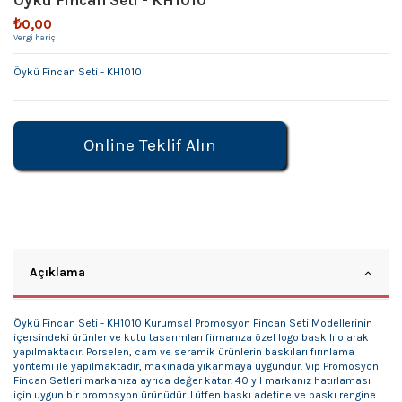
Öykü Fincan Seti - KH1010
₺0,00
Vergi hariç
Öykü Fincan Seti - KH1010
Online Teklif Alın
Açıklama
Öykü Fincan Seti - KH1010 Kurumsal Promosyon Fincan Seti Modellerinin
içersindeki ürünler ve kutu tasarımları firmanıza özel logo baskılı olarak
yapılmaktadır. Porselen, cam ve seramik ürünlerin baskıları fırınlama
yöntemi ile yapılmaktadır, makinada yıkanmaya uygundur. Vip Promosyon
Fincan Setleri markanıza ayrıca değer katar. 40 yıl markanız hatırlaması
için uygun bir promosyon ürünüdür. Lütfen baskı adetine ve baskı rengine