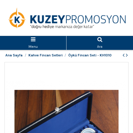
Menu
Ara
Ana Sayfa
Kahve Fincan Setleri
Öykü Fincan Seti - KH1010