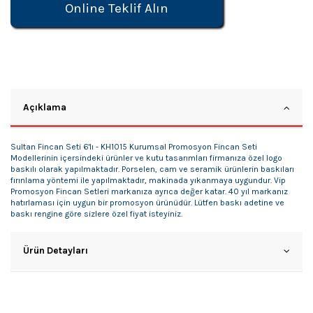
Online Teklif Alın
Açıklama
Sultan Fincan Seti 6'lı - KH1015 Kurumsal Promosyon Fincan Seti
Modellerinin içersindeki ürünler ve kutu tasarımları firmanıza özel logo
baskılı olarak yapılmaktadır. Porselen, cam ve seramik ürünlerin baskıları
fırınlama yöntemi ile yapılmaktadır, makinada yıkanmaya uygundur. Vip
Promosyon Fincan Setleri markanıza ayrıca değer katar. 40 yıl markanız
hatırlaması için uygun bir promosyon ürünüdür. Lütfen baskı adetine ve
baskı rengine göre sizlere özel fiyat isteyiniz.
Ürün Detayları