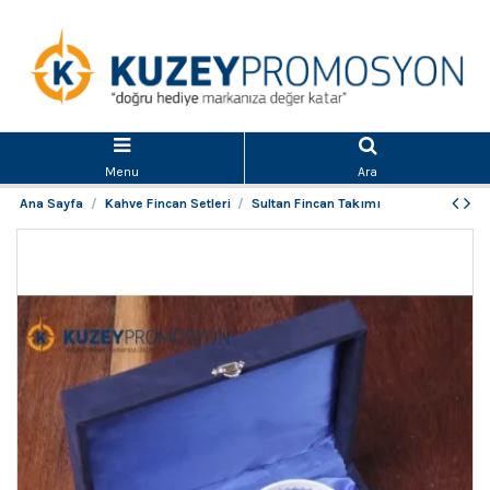
Menu
Ara
Ana Sayfa
Kahve Fincan Setleri
Sultan Fincan Takımı