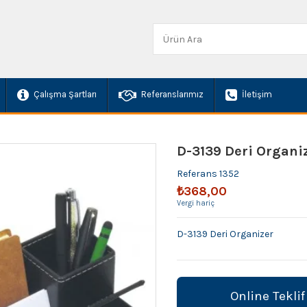
Çalışma Şartları
Referanslarımız
İletişim
D-3139 Deri Organi
Referans
1352
₺368,00
Vergi hariç
D-3139 Deri Organizer
Online Teklif