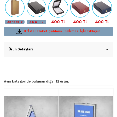
400 TL
400 TL
400 TL
Ücretsiz
400 TL
Krİstal Plaket Şablonu İndİrmek İçİn tıklayın
Ürün Detayları
Aynı kategoride bulunan diğer 12 ürün: