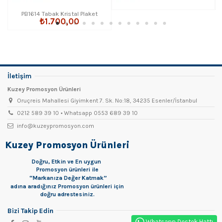
PB1614 Tabak Kristal Plaket
₺1.700,00
İletişim
Kuzey Promosyon Ürünleri
Oruçreis Mahallesi Giyimkent 7. Sk. No:18, 34235 Esenler/İstanbul
0212 589 39 10 • Whatsapp 0553 689 39 10
info@kuzeypromosyon.com
Kuzey Promosyon Ürünleri
Doğru, Etkin ve En uygun
Promosyon
ürünleri ile
“Markanıza Değer Katmak”
adına aradığınız Promosyon ürünleri için
doğru adrestesiniz.
Bizi Takip Edin
Whatsapp Destek Hattı