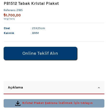
PB1512 Tabak Kristal Plaket
Referans
2185
₺1.700,00
Vergi hariç
Ebat
: 25X25cm
Kalınlık
: 8MM
Online Teklif Alın
Açıklama
Krİstal Plaket Şablonu İndİrmek İçİn tıklayın