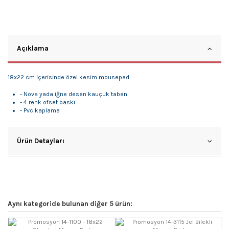
Açıklama
18x22 cm içerisinde özel kesim mousepad
- Nova yada iğne desen kauçuk taban
- 4 renk ofset baskı
- Pvc kaplama
Ürün Detayları
Aynı kategoride bulunan diğer 5 ürün: