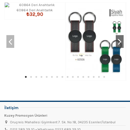
60864 Deri Anahtarlık
₺32,90
İletişim
Kuzey Promosyon Ürünleri
Oruçreis Mahallesi Giyimkent 7. Sk. No:18, 34235 Esenler/İstanbul
0212 589 39 10 • Whatsapp 0553 689 39 10