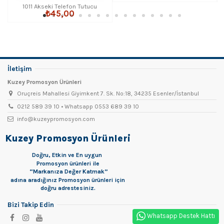
1011 Akseki Telefon Tutucu
₺45,00
Anahtarlık
İletişim
Kuzey Promosyon Ürünleri
Oruçreis Mahallesi Giyimkent 7. Sk. No:18, 34235 Esenler/İstanbul
0212 589 39 10 • Whatsapp 0553 689 39 10
info@kuzeypromosyon.com
Kuzey Promosyon Ürünleri
Doğru, Etkin ve En uygun
Promosyon
ürünleri ile
“Markanıza Değer Katmak”
adına aradığınız Promosyon ürünleri için
doğru adrestesiniz.
Bizi Takip Edin
Whatsapp Destek Hattı