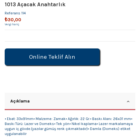
1013 Açacak Anahtarlık
Referans
114
₺30,00
Vergi hariç
Online Teklif Alın
Açıklama
• Ebat: 33x91mm• Malzeme: Zamak• Ağırlık: 22 Gr.• Baskı Alanı: 26x31 mm•
Baskı Türü: Lazer ve Domeks• Tek yön• Nikel kaplama• Lazer markalamaya
uygun iç gövde.(yazılar gümüş renk çıkmaktadır)• Damla (Domeks) etiket
uygulanabilir