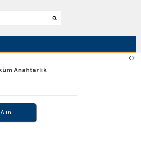
öküm Anahtarlık
 Alın