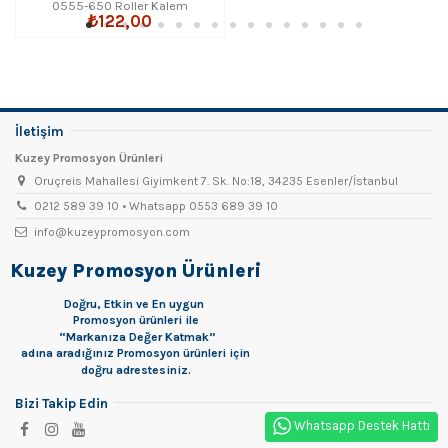
0555-650 Roller Kalem
₺122,00
İletişim
Kuzey Promosyon Ürünleri
Oruçreis Mahallesi Giyimkent 7. Sk. No:18, 34235 Esenler/İstanbul
0212 589 39 10 • Whatsapp 0553 689 39 10
info@kuzeypromosyon.com
Kuzey Promosyon Ürünleri
Doğru, Etkin ve En uygun
Promosyon
ürünleri ile
“Markanıza Değer Katmak”
adına aradığınız Promosyon ürünleri için
doğru adrestesiniz.
Bizi Takip Edin
Whatsapp Destek Hattı