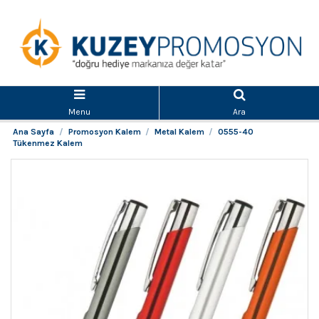
Menu
Ara
Ana Sayfa
Promosyon Kalem
Metal Kalem
0555-40
Tükenmez Kalem