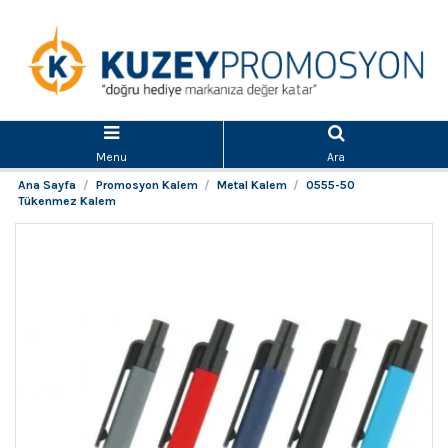
Menu
Ara
Ana Sayfa
Promosyon Kalem
Metal Kalem
0555-50
Tükenmez Kalem