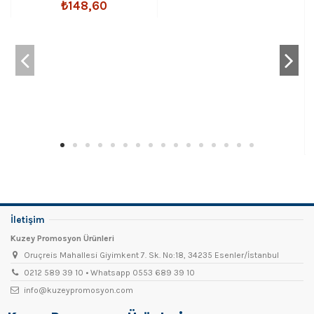
₺148,60
Tornavidalı
İletişim
Kuzey Promosyon Ürünleri
Oruçreis Mahallesi Giyimkent 7. Sk. No:18, 34235 Esenler/İstanbul
0212 589 39 10 • Whatsapp 0553 689 39 10
info@kuzeypromosyon.com