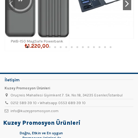
PWB-150 MagSafe Powerbank
₺1.220,00
10000 mAh
İletişim
Kuzey Promosyon Ürünleri
Oruçreis Mahallesi Giyimkent 7. Sk. No:18, 34235 Esenler/İstanbul
0212 589 39 10 • Whatsapp 0553 689 39 10
info@kuzeypromosyon.com
Kuzey Promosyon Ürünleri
Doğru, Etkin ve En uygun