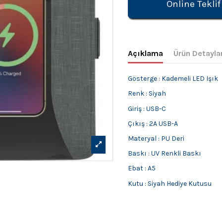
Online Teklif
Açıklama
Ürün Detayla
Gösterge : Kademeli LED Işık
Renk : Siyah
Giriş : USB-C
Çıkış : 2A USB-A
Materyal : PU Deri
Baskı : UV Renkli Baskı
Ebat : A5
Kutu : Siyah Hediye Kutusu