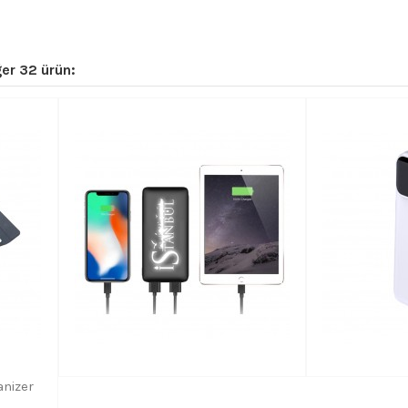
er 32 ürün:
nizer