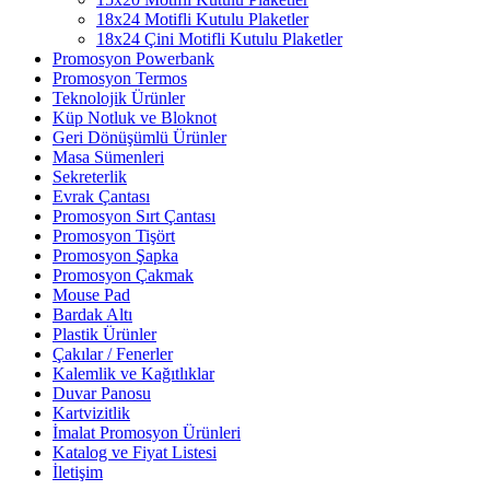
18x24 Motifli Kutulu Plaketler
18x24 Çini Motifli Kutulu Plaketler
Promosyon Powerbank
Promosyon Termos
Teknolojik Ürünler
Küp Notluk ve Bloknot
Geri Dönüşümlü Ürünler
Masa Sümenleri
Sekreterlik
Evrak Çantası
Promosyon Sırt Çantası
Promosyon Tişört
Promosyon Şapka
Promosyon Çakmak
Mouse Pad
Bardak Altı
Plastik Ürünler
Çakılar / Fenerler
Kalemlik ve Kağıtlıklar
Duvar Panosu
Kartvizitlik
İmalat Promosyon Ürünleri
Katalog ve Fiyat Listesi
İletişim