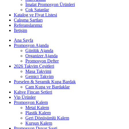
İmalat Promosyon Ürünleri
Çok Satanlar
Katalog ve Fiyat Listesi
Çalışma Şartları
Referanslarımız
İletişim
Ana Sayfa
Promosyon Ajanda
Günlük Ajanda
Organizer Ajanda
Promosyon Defter
2026 Takvim Çeşitleri
Masa Takvimi
Gemici Takvim
Porselen & Seramik Kupa Bardak
Cam Kupa ve Bardaklar
Kahve Fincan Setleri
Vip Ürünler
Promosyon Kalem
Metal Kalem
Plastik Kalem
Geri Dönüşümlü Kalem
Kurşun Kalem
Promosyon Duvar Saati