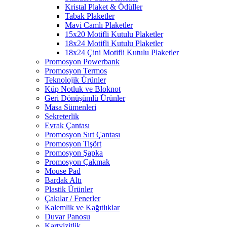
Kristal Plaket & Ödüller
Tabak Plaketler
Mavi Camlı Plaketler
15x20 Motifli Kutulu Plaketler
18x24 Motifli Kutulu Plaketler
18x24 Çini Motifli Kutulu Plaketler
Promosyon Powerbank
Promosyon Termos
Teknolojik Ürünler
Küp Notluk ve Bloknot
Geri Dönüşümlü Ürünler
Masa Sümenleri
Sekreterlik
Evrak Çantası
Promosyon Sırt Çantası
Promosyon Tişört
Promosyon Şapka
Promosyon Çakmak
Mouse Pad
Bardak Altı
Plastik Ürünler
Çakılar / Fenerler
Kalemlik ve Kağıtlıklar
Duvar Panosu
Kartvizitlik