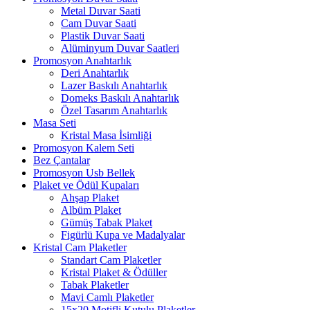
Metal Duvar Saati
Cam Duvar Saati
Plastik Duvar Saati
Alüminyum Duvar Saatleri
Promosyon Anahtarlık
Deri Anahtarlık
Lazer Baskılı Anahtarlık
Domeks Baskılı Anahtarlık
Özel Tasarım Anahtarlık
Masa Seti
Kristal Masa İsimliği
Promosyon Kalem Seti
Bez Çantalar
Promosyon Usb Bellek
Plaket ve Ödül Kupaları
Ahşap Plaket
Albüm Plaket
Gümüş Tabak Plaket
Figürlü Kupa ve Madalyalar
Kristal Cam Plaketler
Standart Cam Plaketler
Kristal Plaket & Ödüller
Tabak Plaketler
Mavi Camlı Plaketler
15x20 Motifli Kutulu Plaketler