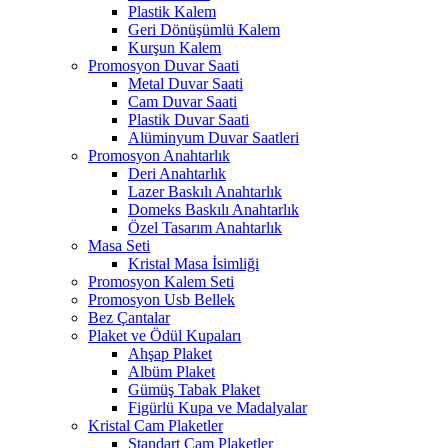
Plastik Kalem
Geri Dönüşümlü Kalem
Kurşun Kalem
Promosyon Duvar Saati
Metal Duvar Saati
Cam Duvar Saati
Plastik Duvar Saati
Alüminyum Duvar Saatleri
Promosyon Anahtarlık
Deri Anahtarlık
Lazer Baskılı Anahtarlık
Domeks Baskılı Anahtarlık
Özel Tasarım Anahtarlık
Masa Seti
Kristal Masa İsimliği
Promosyon Kalem Seti
Promosyon Usb Bellek
Bez Çantalar
Plaket ve Ödül Kupaları
Ahşap Plaket
Albüm Plaket
Gümüş Tabak Plaket
Figürlü Kupa ve Madalyalar
Kristal Cam Plaketler
Standart Cam Plaketler