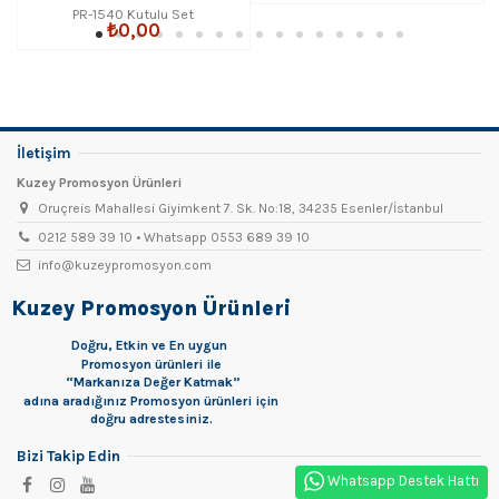
PR-1540 Kutulu Set
₺0,00
İletişim
Kuzey Promosyon Ürünleri
Oruçreis Mahallesi Giyimkent 7. Sk. No:18, 34235 Esenler/İstanbul
0212 589 39 10 • Whatsapp 0553 689 39 10
info@kuzeypromosyon.com
Kuzey Promosyon Ürünleri
Doğru, Etkin ve En uygun
Promosyon
ürünleri ile
“Markanıza Değer Katmak”
adına aradığınız Promosyon ürünleri için
doğru adrestesiniz.
Bizi Takip Edin
Whatsapp Destek Hattı