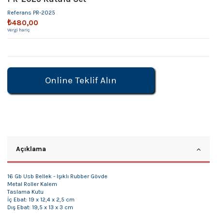
Referans
PR-2025
₺480,00
Vergi hariç
Online Teklif Alın
Açıklama
16 Gb Usb Bellek - Işıklı Rubber Gövde
Metal Roller Kalem
Taslama Kutu
İç Ebat: 19 x 12,4 x 2,5 cm
Dış Ebat: 19,5 x 13 x 3 cm