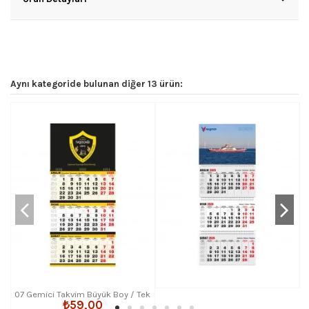
Aynı kategoride bulunan diğer 13 ürün:
07 Gemici Takvim Büyük Boy / Tek
₺59,00
Parça Spiralli