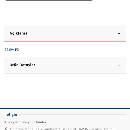
Açıklama
22.5W PD
Ürün Detayları
İletişim
Kuzey Promosyon Ürünleri
Oruçreis Mahallesi Giyimkent 7. Sk. No:18, 34235 Esenler/İstanbul