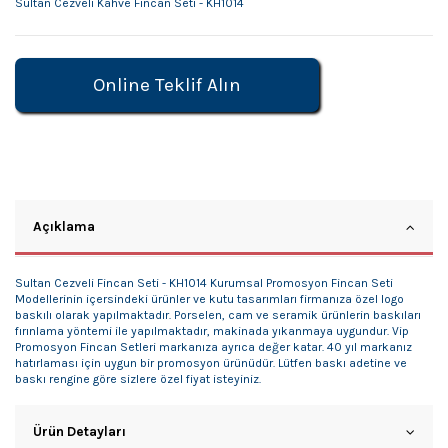
Sultan Cezveli Kahve Fincan Seti - KH1014
Online Teklif Alın
Açıklama
Sultan Cezveli Fincan Seti - KH1014 Kurumsal Promosyon Fincan Seti
Modellerinin içersindeki ürünler ve kutu tasarımları firmanıza özel logo
baskılı olarak yapılmaktadır. Porselen, cam ve seramik ürünlerin baskıları
fırınlama yöntemi ile yapılmaktadır, makinada yıkanmaya uygundur. Vip
Promosyon Fincan Setleri markanıza ayrıca değer katar. 40 yıl markanız
hatırlaması için uygun bir promosyon ürünüdür. Lütfen baskı adetine ve
baskı rengine göre sizlere özel fiyat isteyiniz.
Ürün Detayları