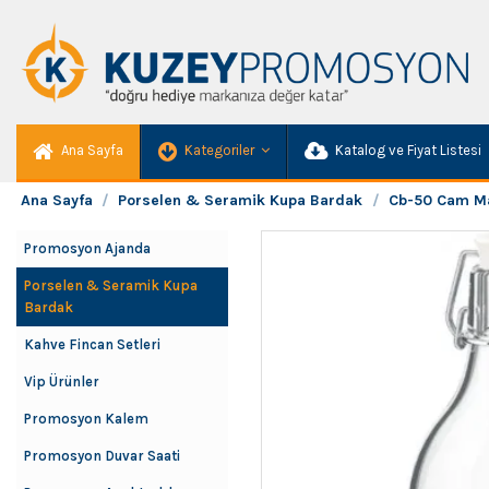
Ana Sayfa
Kategoriler
Katalog ve Fiyat Listesi
Ana Sayfa
Porselen & Seramik Kupa Bardak
Cb-50 Cam Ma
Promosyon Ajanda
Porselen & Seramik Kupa
Bardak
Kahve Fincan Setleri
Vip Ürünler
Promosyon Kalem
Promosyon Duvar Saati