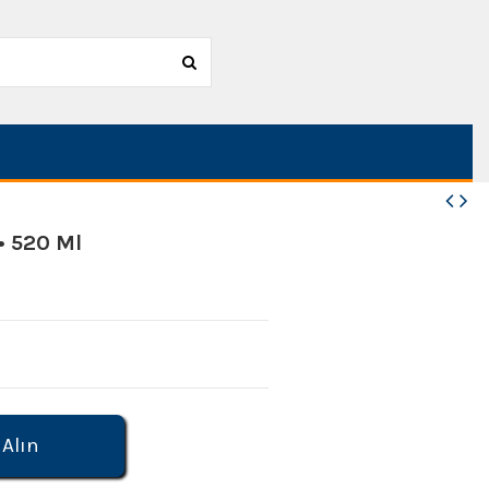
• 520 Ml
 Alın