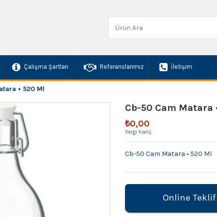
Çalışma Şartları
Referanslarımız
İletişim
tara • 520 Ml
Cb-50 Cam Matara 
₺0,00
Vergi hariç
Cb-50 Cam Matara • 520 Ml
Online Teklif