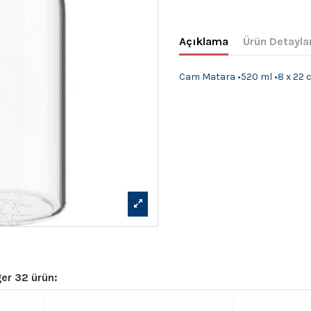
Açıklama
Ürün Detayla
Cam Matara •520 ml •8 x 22 
er 32 ürün: