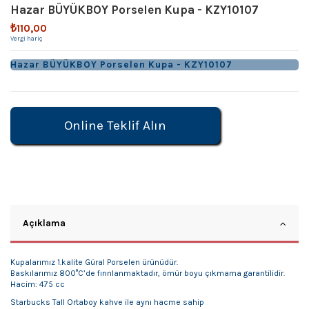
Hazar BÜYÜKBOY Porselen Kupa - KZY10107
₺110,00
Vergi hariç
Hazar BÜYÜKBOY Porselen Kupa - KZY10107
Online Teklif Alın
Açıklama
Kupalarımız 1.kalite Güral Porselen ürünüdür.
Baskılarımız 800°C’de fırınlanmaktadır, ömür boyu çıkmama garantilidir.
Hacim: 475 cc
Starbucks Tall Ortaboy kahve ile aynı hacme sahip