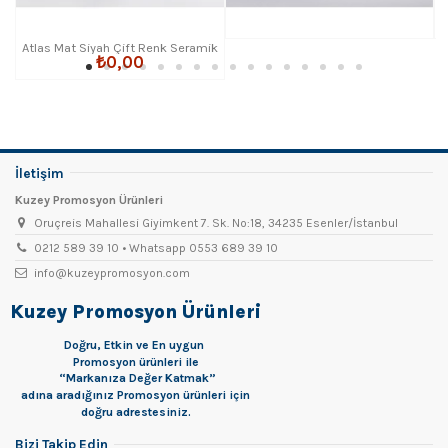
Atlas Mat Siyah Çift Renk Seramik
₺0,00
Kupa Bardak
İletişim
Kuzey Promosyon Ürünleri
Oruçreis Mahallesi Giyimkent 7. Sk. No:18, 34235 Esenler/İstanbul
0212 589 39 10 • Whatsapp 0553 689 39 10
info@kuzeypromosyon.com
Kuzey Promosyon Ürünleri
Doğru, Etkin ve En uygun
Promosyon
ürünleri ile
“Markanıza Değer Katmak”
adına aradığınız Promosyon ürünleri için
doğru adrestesiniz.
Bizi Takip Edin