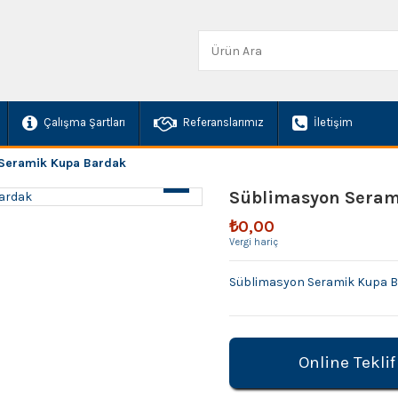
Çalışma Şartları
Referanslarımız
İletişim
Seramik Kupa Bardak
Süblimasyon Seram
₺0,00
Vergi hariç
Süblimasyon Seramik Kupa 
Online Teklif