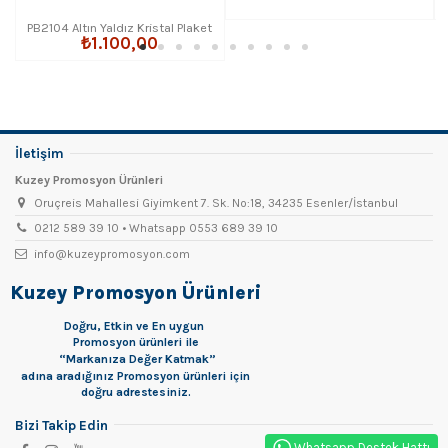
PB2104 Altın Yaldız Kristal Plaket
₺1.100,00
İletişim
Kuzey Promosyon Ürünleri
Oruçreis Mahallesi Giyimkent 7. Sk. No:18, 34235 Esenler/İstanbul
0212 589 39 10 • Whatsapp 0553 689 39 10
info@kuzeypromosyon.com
Kuzey Promosyon Ürünleri
Doğru, Etkin ve En uygun
Promosyon
ürünleri ile
“Markanıza Değer Katmak”
adına aradığınız Promosyon ürünleri için
doğru adrestesiniz.
Bizi Takip Edin
Whatsapp Destek Hattı