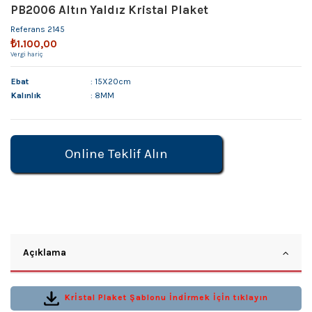
PB2006 Altın Yaldız Kristal Plaket
Referans
2145
₺1.100,00
Vergi hariç
Ebat
: 15X20cm
Kalınlık
: 8MM
Online Teklif Alın
Açıklama
Krİstal Plaket Şablonu İndİrmek İçİn tıklayın