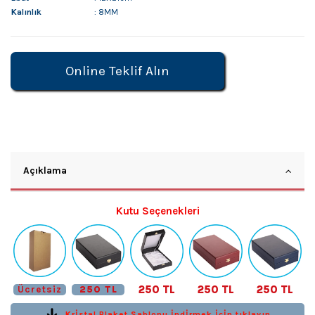
Kalınlık
: 8MM
Online Teklif Alın
Açıklama
Kutu Seçenekleri
250 TL
250 TL
250 TL
Ücretsiz
250 TL
Krİstal Plaket Şablonu İndİrmek İçİn tıklayın