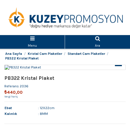
Menu
Ara
Ana Sayfa
Kristal Cam Plaketler
Standart Cam Plaketler
PB322 Kristal Plaket
PB322 Kristal Plaket
Referans
2036
₺440,00
Vergi hariç
Ebat
: 12X22cm
Kalınlık
: 8MM