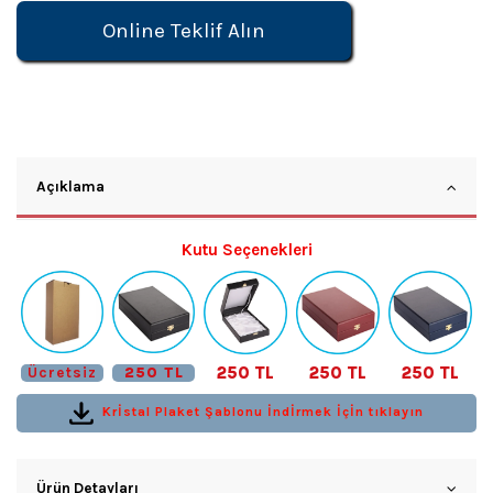
Online Teklif Alın
Açıklama
Kutu Seçenekleri
250 TL
250 TL
250 TL
Ücretsiz
250 TL
Krİstal Plaket Şablonu İndİrmek İçİn tıklayın
Ürün Detayları