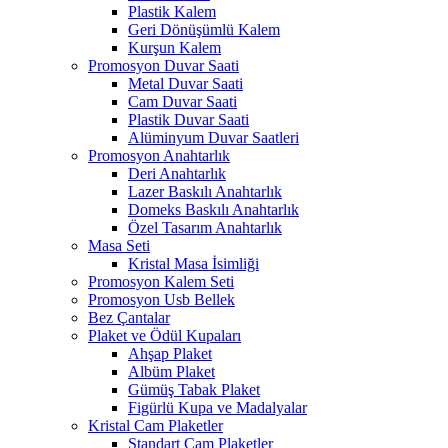
Plastik Kalem
Geri Dönüşümlü Kalem
Kurşun Kalem
Promosyon Duvar Saati
Metal Duvar Saati
Cam Duvar Saati
Plastik Duvar Saati
Alüminyum Duvar Saatleri
Promosyon Anahtarlık
Deri Anahtarlık
Lazer Baskılı Anahtarlık
Domeks Baskılı Anahtarlık
Özel Tasarım Anahtarlık
Masa Seti
Kristal Masa İsimliği
Promosyon Kalem Seti
Promosyon Usb Bellek
Bez Çantalar
Plaket ve Ödül Kupaları
Ahşap Plaket
Albüm Plaket
Gümüş Tabak Plaket
Figürlü Kupa ve Madalyalar
Kristal Cam Plaketler
Standart Cam Plaketler