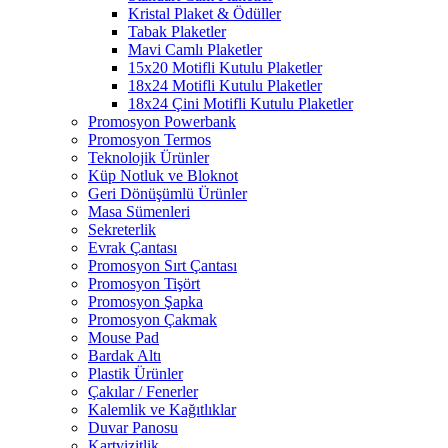
Kristal Plaket & Ödüller
Tabak Plaketler
Mavi Camlı Plaketler
15x20 Motifli Kutulu Plaketler
18x24 Motifli Kutulu Plaketler
18x24 Çini Motifli Kutulu Plaketler
Promosyon Powerbank
Promosyon Termos
Teknolojik Ürünler
Küp Notluk ve Bloknot
Geri Dönüşümlü Ürünler
Masa Sümenleri
Sekreterlik
Evrak Çantası
Promosyon Sırt Çantası
Promosyon Tişört
Promosyon Şapka
Promosyon Çakmak
Mouse Pad
Bardak Altı
Plastik Ürünler
Çakılar / Fenerler
Kalemlik ve Kağıtlıklar
Duvar Panosu
Kartvizitlik