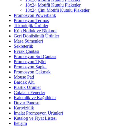
18x24 Motifli Kutulu Plaketler
18x24 Çini Motifli Kutulu Plaketler
Promosyon Powerbank
Promosyon Termos
Teknolojik Ürünler
Küp Notluk ve Bloknot
Geri Dönüşümlü Ürünler
Masa Sümenleri
Sekreterlik
Evrak Çantası
Promosyon Sırt Çantası
Promosyon Tişört
Promosyon Şapka
Promosyon Çakmak
Mouse Pad
Bardak Altı
Plastik Ürünler
Çakılar / Fenerler
Kalemlik ve Kağıtlıklar
Duvar Panosu
Kartvizitlik
İmalat Promosyon Ürünleri
Katalog ve Fiyat Listesi
İletişim