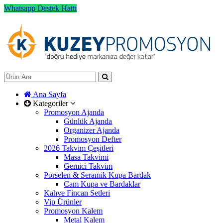
Whatsapp Destek Hattı
Ana Sayfa
Kategoriler
Promosyon Ajanda
Günlük Ajanda
Organizer Ajanda
Promosyon Defter
2026 Takvim Çeşitleri
Masa Takvimi
Gemici Takvim
Porselen & Seramik Kupa Bardak
Cam Kupa ve Bardaklar
Kahve Fincan Setleri
Vip Ürünler
Promosyon Kalem
Metal Kalem