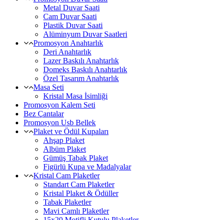
Metal Duvar Saati
Cam Duvar Saati
Plastik Duvar Saati
Alüminyum Duvar Saatleri
Promosyon Anahtarlık
Deri Anahtarlık
Lazer Baskılı Anahtarlık
Domeks Baskılı Anahtarlık
Özel Tasarım Anahtarlık
Masa Seti
Kristal Masa İsimliği
Promosyon Kalem Seti
Bez Çantalar
Promosyon Usb Bellek
Plaket ve Ödül Kupaları
Ahşap Plaket
Albüm Plaket
Gümüş Tabak Plaket
Figürlü Kupa ve Madalyalar
Kristal Cam Plaketler
Standart Cam Plaketler
Kristal Plaket & Ödüller
Tabak Plaketler
Mavi Camlı Plaketler
15x20 Motifli Kutulu Plaketler