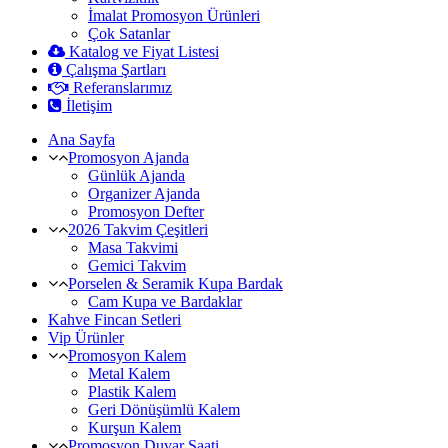
İmalat Promosyon Ürünleri
Çok Satanlar
Katalog ve Fiyat Listesi
Çalışma Şartları
Referanslarımız
İletişim
Ana Sayfa
Promosyon Ajanda
Günlük Ajanda
Organizer Ajanda
Promosyon Defter
2026 Takvim Çeşitleri
Masa Takvimi
Gemici Takvim
Porselen & Seramik Kupa Bardak
Cam Kupa ve Bardaklar
Kahve Fincan Setleri
Vip Ürünler
Promosyon Kalem
Metal Kalem
Plastik Kalem
Geri Dönüşümlü Kalem
Kurşun Kalem
Promosyon Duvar Saati