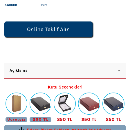
Kalınlık
: 8MM
Online Teklif Alın
Açıklama
Kutu Seçenekleri
250 TL
250 TL
250 TL
Ücretsiz
250 TL
Krİstal Plaket Şablonu İndİrmek İçİn tıklayın