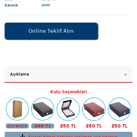
Kalınlık
: 8MM
Online Teklif Alın
Açıklama
Kutu Seçenekleri
250 TL
250 TL
250 TL
Ücretsiz
250 TL
Krİstal Plaket Şablonu İndİrmek İçİn tıklayın