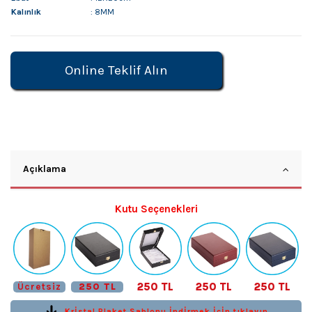
Kalınlık
: 8MM
Online Teklif Alın
Açıklama
Kutu Seçenekleri
250 TL
250 TL
250 TL
Ücretsiz
250 TL
Krİstal Plaket Şablonu İndİrmek İçİn tıklayın