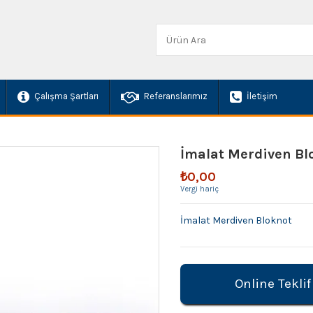
Çalışma Şartları
Referanslarımız
İletişim
İmalat Merdiven Bl
₺0,00
Vergi hariç
İmalat Merdiven Bloknot
Online Teklif