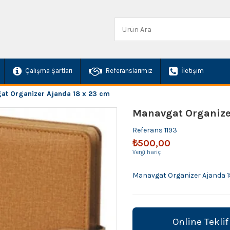
Çalışma Şartları
Referanslarımız
İletişim
at Organizer Ajanda 18 x 23 cm
Manavgat Organizer
Referans
1193
₺500,00
Vergi hariç
Manavgat Organizer Ajanda 1
Online Teklif