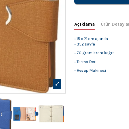
Açıklama
Ürün Detayla
• 15 x 21 cm ajanda
• 352 sayfa
• 70 gram krem kağıt
• Termo Deri
• Hesap Makinesi